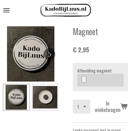
Ga
direct
naar
de
Magneet
hoofdinhoud
€ 2,95
Afbeelding magneet
In
winkelwagen
Leuke magneet met je eigen