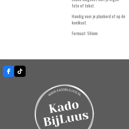
foto of tekst.
Handig voor je planbord of op de
koelkast.
Formaat: 56mm
F
T
a
i
c
k
e
T
b
o
o
k
o
k