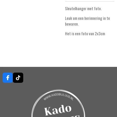
Sleutelhanger met foto.
Leuk om een herinnering in te
bewaren.
Het is een foto van 2x3cm
F
T
a
i
c
k
e
T
b
o
o
k
o
k