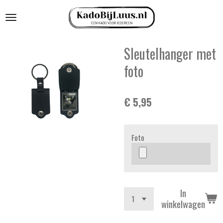
Ga
direct
naar
de
Sleutelhanger met
hoofdinhoud
foto
€ 5,95
Foto
In
winkelwagen