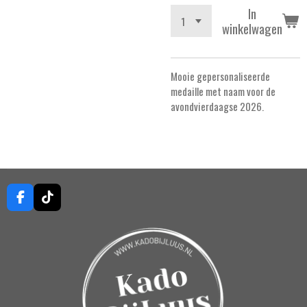
In
winkelwagen
Mooie gepersonaliseerde
medaille met naam voor de
avond
vierdaagse 2026.
F
T
a
i
c
k
e
T
b
o
o
k
o
k