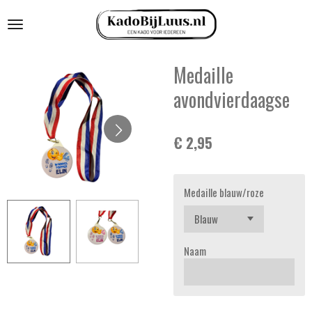
Ga
direct
naar
de
Medaille
hoofdinhoud
avondvierdaagse
€ 2,95
Medaille blauw/roze
Naam