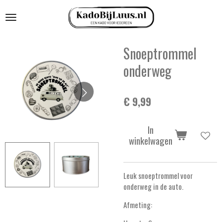
Ga
direct
naar
de
Snoeptrommel
hoofdinhoud
onderweg
€ 9,99
In
winkelwagen
Leuk snoeptrommel voor
onderweg in de auto.
Afmeting: