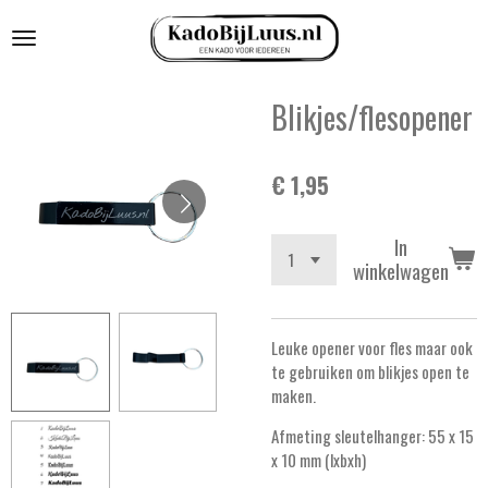
Ga
direct
naar
de
Blikjes/flesopener
hoofdinhoud
€ 1,95
In
winkelwagen
Leuke opener voor fles maar ook
te gebruiken om blikjes open te
maken.
Afmeting sleutelhanger: 55 x 15
x 10 mm (lxbxh)