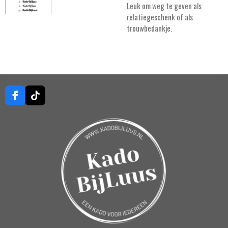
Leuk om weg te geven als
relatiegeschenk of als
trouwbedankje.
F
T
a
i
c
k
e
T
b
o
o
k
o
k