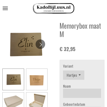
Ga
direct
naar
de
Memorybox maat
hoofdinhoud
M
€ 32,95
Variant
Naam
Geboortedatum