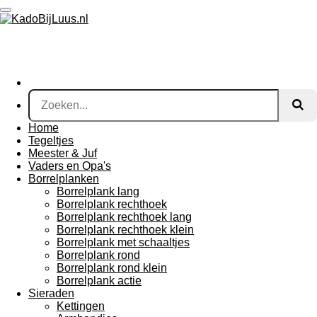
Ga
direct
naar
de
hoofdinhoud
Home
Tegeltjes
Meester & Juf
Vaders en Opa's
Borrelplanken
Borrelplank lang
Borrelplank rechthoek
Borrelplank rechthoek lang
Borrelplank rechthoek klein
Borrelplank met schaaltjes
Borrelplank rond
Borrelplank rond klein
Borrelplank actie
Sieraden
Kettingen