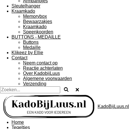
Armbandjes
Sleutelhanger
Kraamkado
Memorybox
Bewaarzakjes
Kraamkado
Speenkoorden
BUTTONS - MEDAILLE
Buttons
Medaille
Klikeez by Ellie
Contact
Neem contact op
Reactie achterlaten
Over KadobijLuus
Algemene voorwaarden
Verzending
KadoBijLuus.nl
Home
Tegeltjes