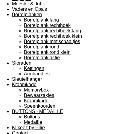
Meester & Juf
Vaders en Opa's
Borrelplanken
Borrelplank lang
Borrelplank rechthoek
Borrelplank rechthoek lang
Borrelplank rechthoek klein
Borrelplank met schaaltjes
Borrelplank rond
Borrelplank rond klein
Borrelplank actie
Sieraden
Kettingen
Armbandjes
Sleutelhanger
Kraamkado
Memorybox
Bewaarzakjes
Kraamkado
Speenkoorden
BUTTONS - MEDAILLE
Buttons
Medaille
Klikeez by Ellie
Contact