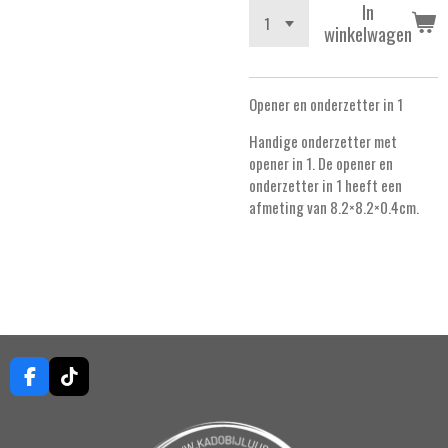
In
winkelwagen
Opener en onderzetter in 1
Handige onderzetter met
opener in 1. De opener en
onderzetter in 1 heeft een
afmeting van 8.2×8.2×0.4cm.
F
T
a
i
c
k
e
T