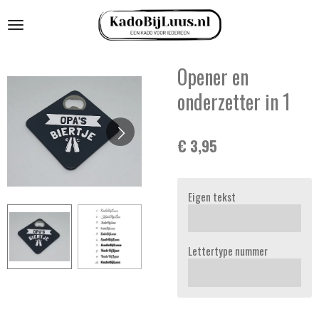
Ga
direct
naar
de
Opener en
hoofdinhoud
onderzetter in 1
€ 3,95
Eigen tekst
Lettertype nummer