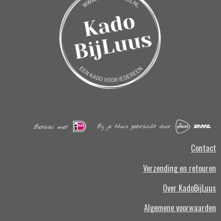
b
o
o
k
o
k
Contact
Verzending en retouren
Over KadoBijLuus
Algemene voorwaarden